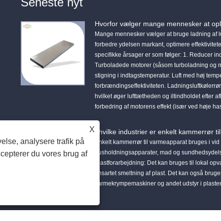
Seneste nyt
Hvorfor vælger mange mennesker at opla
Mange mennesker vælger at bruge ladning af luft
forbedre ydelsen markant, optimere effektiviteten
specifikke årsager er som følger: 1. Reducer ind
Turboladede motorer (såsom turboladning og me
stigning i indtagstemperatur. Luft med høj tempe
forbrændingseffektiviteten. Ladningsluftkølerrøre
hvilket øger lufttætheden og iltindholdet efter
forbedring af motorens effekt (især ved høje ha
X
I hvilke industrier er enkelt kammerrør 
else, analysere trafik på
Enkelt kammerrør til varmeapparat bruges i vid 
husholdningsapparater, mad og sundhedsydelser.
cepterer du vores brug af
Plastforarbejdning: Det kan bruges til lokal op
ensartet smeltning af plast. Det kan også bru
varmekrympemaskiner og andet udstyr i plastemb
yheder
Hent
Send forespørgsel
Kontakt os
Links
Sitemap