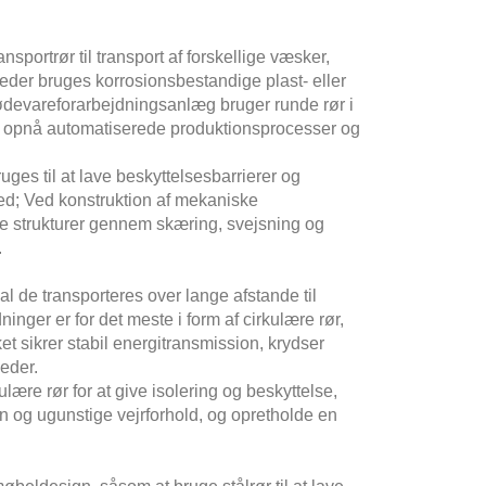
nsportrør til transport af forskellige væsker,
eder bruges korrosionsbestandige plast- eller
 Fødevareforarbejdningsanlæg bruger runde rør i
ice, opnå automatiserede produktionsprocesser og
uges til at lave beskyttelsesbarrierer og
hed; Ved konstruktion af mekaniske
e strukturer gennem skæring, svejsning og
.
kal de transporteres over lange afstande til
inger er for det meste i form af cirkulære rør,
t sikrer stabil energitransmission, krydser
keder.
ulære rør for at give isolering og beskyttelse,
ion og ugunstige vejrforhold, og opretholde en