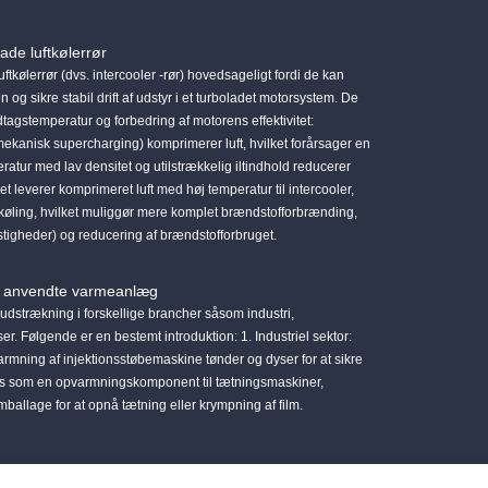
de luftkølerrør
kølerrør (dvs. intercooler -rør) hovedsageligt fordi de kan
 og sikre stabil drift af udstyr i et turboladet motorsystem. De
tagstemperatur og forbedring af motorens effektivitet:
kanisk supercharging) komprimerer luft, hvilket forårsager en
ratur med lav densitet og utilstrækkelig iltindhold reducerer
t leverer komprimeret luft med høj temperatur til intercooler,
 afkøling, hvilket muliggør mere komplet brændstofforbrænding,
stigheder) og reducering af brændstofforbruget.
til anvendte varmeanlæg
udstrækning i forskellige brancher såsom industri,
 Følgende er en bestemt introduktion: 1. Industriel sektor:
varmning af injektionsstøbemaskine tønder og dyser for at sikre
ges som en opvarmningskomponent til tætningsmaskiner,
allage for at opnå tætning eller krympning af film.
RSS
XML
Privacy Policy