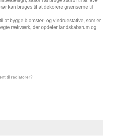
møbeldesign, såsom at bruge stålrør til at lave
r kan bruges til at dekorere grænserne til
il at bygge blomster- og vindruestative, som er
udsøgte rækværk, der opdeler landskabsrum og
t til radiatorer?