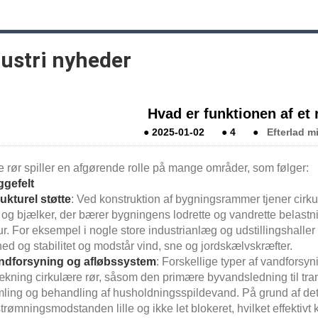
dustri nyheder
Hvad er funktionen af ​​et
●
2025-01-02
●
4
●
Efterlad m
 rør spiller en afgørende rolle på mange områder, som følger:
gefelt
ukturel støtte
: Ved konstruktion af bygningsrammer tjener cirk
 og bjælker, der bærer bygningens lodrette og vandrette belastni
ur. For eksempel i nogle store industrianlæg og udstillingshaller
ed og stabilitet og modstår vind, sne og jordskælvskræfter.
ndforsyning og afløbssystem
: Forskellige typer af vandforsy
ækning cirkulære rør, såsom den primære byvandsledning til tran
ling og behandling af husholdningsspildevand. På grund af dets
rømningsmodstanden lille og ikke let blokeret, hvilket effektiv