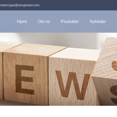
:
robert.gao@sinupower.com
Hjem
Om os
Produkter
Nyheder