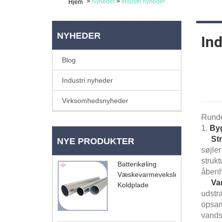
>
Nyheder
>
Industri nyheder
Hjem
NYHEDER
In
Blog
Industri nyheder
Virksomhedsnyheder
Runde
1.
Byg
Str
NYE PRODUKTER
søjler
strukt
Batterikøling
åbenh
Væskevarmeveksler
Va
Koldplade
udstr
opsam
vandst