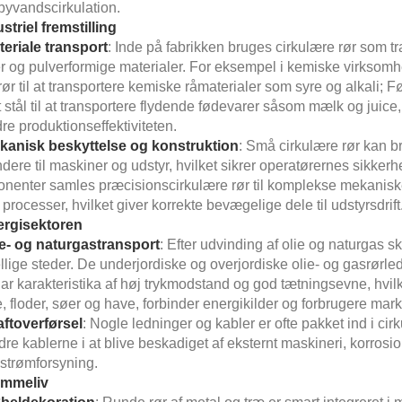
byvandscirkulation.
striel fremstilling
teriale transport
: Inde på fabrikken bruges cirkulære rør som tra
r og pulverformige materialer. For eksempel i kemiske virksomh
ør til at transportere kemiske råmaterialer som syre og alkali;
it stål til at transportere flydende fødevarer såsom mælk og ju
re produktionseffektiviteten.
kanisk beskyttelse og konstruktion
: Små cirkulære rør kan br
dere til maskiner og udstyr, hvilket sikrer operatørernes sikker
nenter samles præcisionscirkulære rør til komplekse mekanisk
processer, hvilket giver korrekte bevægelige dele til udstyrsdrift
rgisektoren
ie- og naturgastransport
: Efter udvinding af olie og naturgas s
llige steder. De underjordiske og overjordiske olie- og gasrørledn
r karakteristika af høj trykmodstand og god tætningsevne, hvilke
, floder, søer og have, forbinder energikilder og forbrugere mar
aftoverførsel
: Nogle ledninger og kabler er ofte pakket ind i cirk
dre kablerne i at blive beskadiget af eksternt maskineri, korros
 strømforsyning.
emmeliv