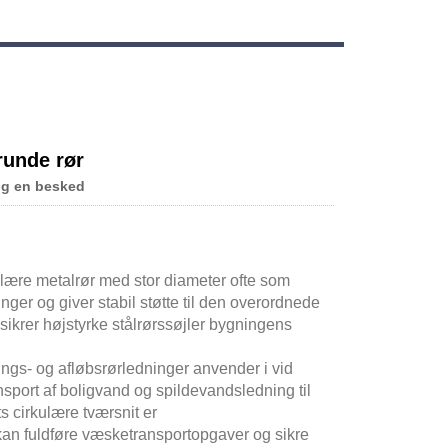
 runde rør
ig en besked
ulære metalrør med stor diameter ofte som
nger og giver stabil støtte til den overordnede
 sikrer højstyrke stålrørssøjler bygningens
nings- og afløbsrørledninger anvender i vid
sport af boligvand og spildevandsledning til
 cirkulære tværsnit er
t kan fuldføre væsketransportopgaver og sikre