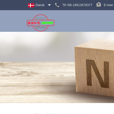
Dansk
Tlf:+86-18913678377
E-mail