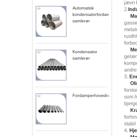
jævn 
Automatisk
2.
Indu
kondensatorfordamper
Ma
samlerør
gasse
metalr
rustfr
forbed
Me
Kondensator
gelæn
samlerør
kompo
andre 
3.
Ene
Ol
forske
Fordamperhovedrør
som ha
bjerge
Kr
forhin
stabil
4.
Hj