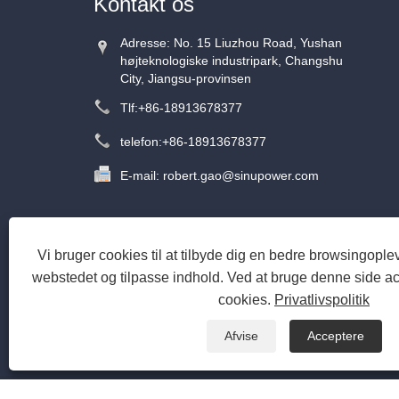
Kontakt os
Adresse: No. 15 Liuzhou Road, Yushan
højteknologiske industripark, Changshu
City, Jiangsu-provinsen
Tlf:
+86-18913678377
telefon:
+86-18913678377
E-mail:
robert.gao@sinupower.com
Vi bruger cookies til at tilbyde dig en bedre browsingoplev
webstedet og tilpasse indhold. Ved at bruge denne side ac
cookies.
Privatlivspolitik
Afvise
Acceptere
Hjem
Om os
Produkter
N