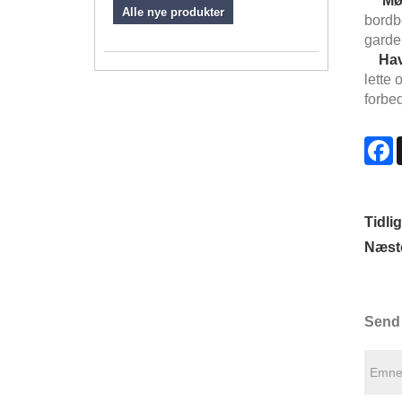
Mø
Alle nye produkter
bordb
garder
Hav
lette
forbe
F
Tidli
Næst
Send 