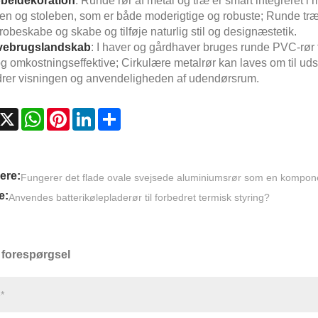
beldekoration
: Runde rør af metal og træ er smart integreret i 
en og stoleben, som er både moderigtige og robuste; Runde trærø
obeskabe og skabe og tilføje naturlig stil og designæstetik.
ebrugslandskab
: I haver og gårdhaver bruges runde PVC-rør t
 og omkostningseffektive; Cirkulære metalrør kan laves om til 
drer visningen og anvendeligheden af ​​udendørsrum.
acebook
X
WhatsApp
Pinterest
LinkedIn
Share
gere:
Fungerer det flade ovale svejsede aluminiumsrør som en komponen
e:
Anvendes batterikølepladerør til forbedret termisk styring?
forespørgsel