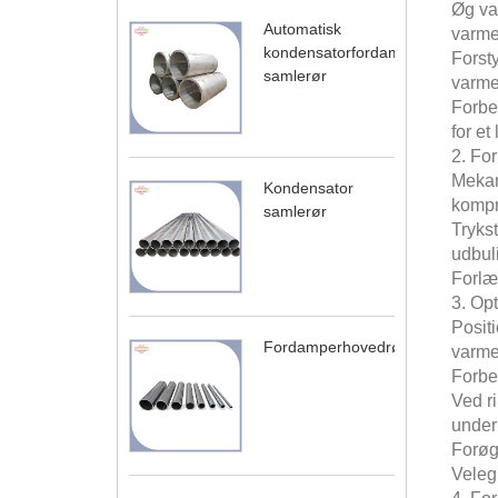
Øg var
Automatisk
varme
kondensatorfordamper
Forsty
samlerør
varme
Forbe
for et 
2. Fo
Mekani
Kondensator
kompre
samlerør
Trykst
udbul
Forlæ
3. Op
Posit
Fordamperhovedrør
varmea
Forbe
Ved r
under
Forøg
Velegn