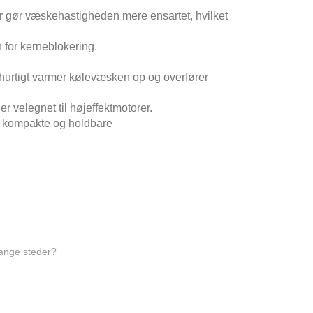
r gør væskehastigheden mere ensartet, hvilket
 for kerneblokering.
urtigt varmer kølevæsken op og overfører
er velegnet til højeffektmotorer.
, kompakte og holdbare
range steder?