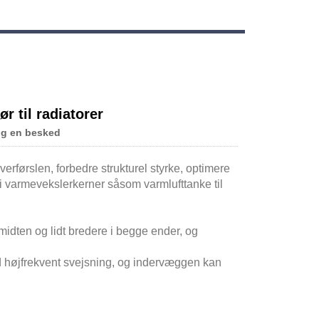
ør til radiatorer
ig en besked
erførslen, forbedre strukturel styrke, optimere
i varmevekslerkerner såsom varmlufttanke til
 midten og lidt bredere i begge ender, og
d højfrekvent svejsning, og indervæggen kan