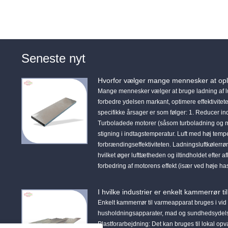
Seneste nyt
Hvorfor vælger mange mennesker at opla
Mange mennesker vælger at bruge ladning af luft
forbedre ydelsen markant, optimere effektiviteten
specifikke årsager er som følger: 1. Reducer ind
Turboladede motorer (såsom turboladning og me
stigning i indtagstemperatur. Luft med høj tempe
forbrændingseffektiviteten. Ladningsluftkølerrøre
hvilket øger lufttætheden og iltindholdet efter
forbedring af motorens effekt (især ved høje ha
I hvilke industrier er enkelt kammerrør 
Enkelt kammerrør til varmeapparat bruges i vid 
husholdningsapparater, mad og sundhedsydelser.
Plastforarbejdning: Det kan bruges til lokal op