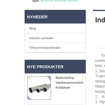
>
Nyheder
>
Industri nyheder
Hjem
NYHEDER
In
Blog
Industri nyheder
Virksomhedsnyheder
Timegl
samli
biler,
NYE PRODUKTER
1, St
Tværsn
Batterikøling
rørle
Væskevarmeveksler
Mater
Koldplade
belæg
2、 Ke
1. St