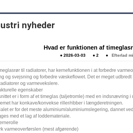
dustri nyheder
Hvad er funktionen af ​​timeglasr
●
2026-03-03
●
2
●
Efterlad m
asrør til radiatorer, har kernefunktionen i at forbedre varmeov
ng og svejsning og forbedre væskeflowet. Det er meget udbredt 
 radiatorer og varmevekslere.
rukturelle egenskaber
ittet er i form af et timeglas (taljetromle) med en indsnævring i
gemet har konkave/konvekse riller/ribber i længderetningen.
ialet er for det meste aluminium/aluminiumslegering, dannet ve
ges med et lag af loddemateriale.
rnerolle
yrk varmeoverførslen (mest afgørende)