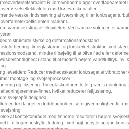
meoverførselsarealet: Rillerne/ribberne øger overfladearealet i o
overførselseffektiviteten med kølevæsken/luften.
rrende væske: Indsnævring af tværsnit og riller forårsager turb
overførselskoefficienten markant.
dre varmevekslingseffektiviteten: Ved samme volumen er varme
lysrør.
rbedre strukturel styrke og deformationsmodstand
sk forbedring: timeglasformet og forstærket struktur, med stærk
ssionsmodstand, mindre tilbøjelig til at blive flad eller deforme
ødsbestandighed: i stand til at modstå højere vand/lufttryk, hvi
ing.
ng levetiden: Reducer træthedsskader forårsaget af vibratione
timer montage- og svejseprocesser
ionering og fiksering: Timeglaskonturen letter præcis montering
fledningsremme/-finner, hvilket reducerer fejljustering.
dre svejsepålidelighed:
illen er der dannet en loddebeholder, som giver mulighed for me
 svejsning.
else af kontaktområdet med finnerne resulterer i højere svejsest
et til nitrogenbeskyttet lodning, med højt udbytte og god konsis