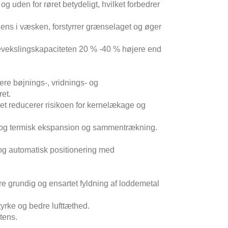
g uden for røret betydeligt, hvilket forbedrer
ulens i væsken, forstyrrer grænselaget og øger
vekslingskapaciteten 20 % -40 % højere end
ere bøjnings-, vridnings- og
ret.
lket reducerer risikoen for kernelækage og
r og termisk ekspansion og sammentrækning.
 og automatisk positionering med
re grundig og ensartet fyldning af loddemetal
yrke og bedre lufttæthed.
tens.