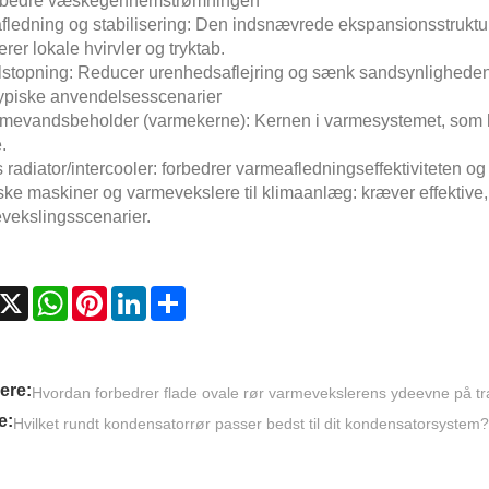
rbedre væskegennemstrømningen
fledning og stabilisering: Den indsnævrede ekspansionsstruktu
rer lokale hvirvler og tryktab.
tilstopning: Reducer urenhedsaflejring og sænk sandsynligheden
piske anvendelsesscenarier
rmevandsbeholder (varmekerne): Kernen i varmesystemet, som h
.
 radiator/intercooler: forbedrer varmeafledningseffektiviteten og 
ske maskiner og varmevekslere til klimaanlæg: kræver effektive
vekslingsscenarier.
acebook
X
WhatsApp
Pinterest
LinkedIn
Share
gere:
Hvordan forbedrer flade ovale rør varmevekslerens ydeevne på t
e:
Hvilket rundt kondensatorrør passer bedst til dit kondensatorsystem?