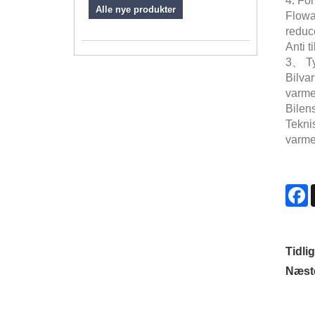
4. Fo
Alle nye produkter
Flowa
reduce
Anti 
3、 Ty
Bilva
varme
Bilens
Tekni
varme
F
Tidli
Næst