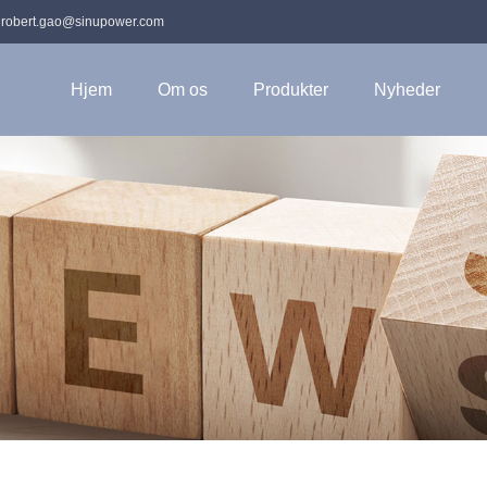
:
robert.gao@sinupower.com
Hjem
Om os
Produkter
Nyheder