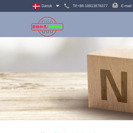
Dansk
Tlf:+86-18913678377
E-mail